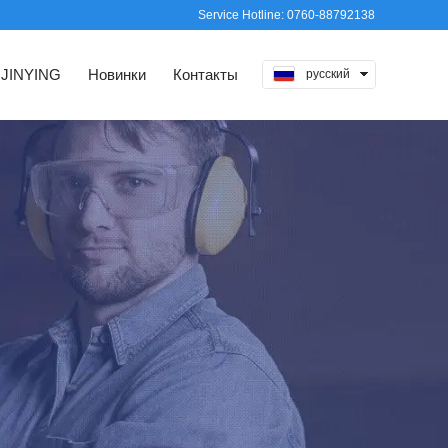
Service Hotline: 0760-88792138
 JINYING
Новинки
Контакты
русский
中文
English
日本語
Español