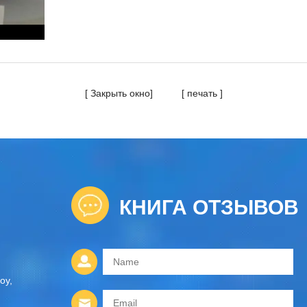
[
Закрыть окно
] [
печать
]
КНИГА ОТЗЫВОВ
оу,