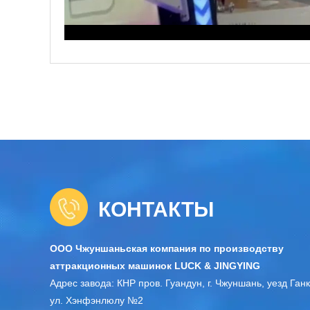
КОНТАКТЫ
ООО Чжуншаньская компания по производству
аттракционных машинок LUCK & JINGYING
Адрес завода: КНР пров. Гуандун, г. Чжуншань, уезд Ганк
ул. Хэнфэнлюлу №2