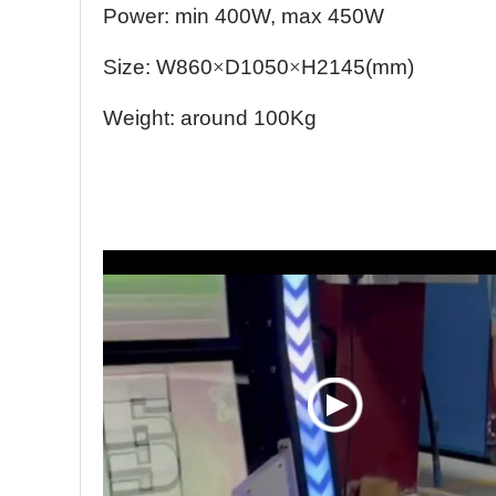
Power: min 400W, max 450W
Size: W860
×
D1050
×
H2145(
mm
)
Weight: around 100Kg