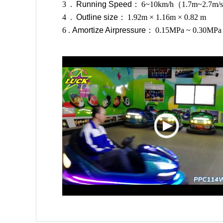
3.
Running Speed
：
6
~
10km/h
（
1.7m
~
2.7m/s
4.
Outline size
：
1.92m
×
1.1
6
m
×
0.8
2
m
6.
Amortize Airpressure
：
0.15MPa
~
0.30MPa