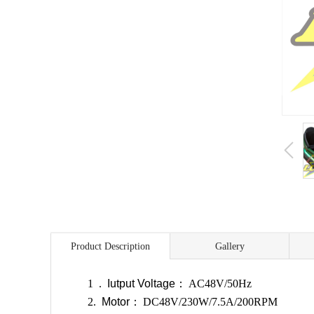
Product Description
Gallery
1.
Iutput Voltage
：
AC48V/50Hz
2.
Motor
：
DC48V/230W/7.5A/200RPM